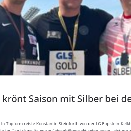
 krönt Saison mit Silber bei 
In Topform reiste Konstantin Steinfurth von der LG Eppstein-Kel
in im Gepäck wollte er am Saisonhöhepunkt seine beste Leistung z