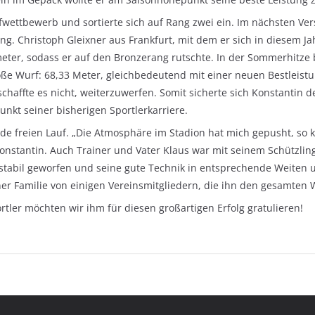
wettbewerb und sortierte sich auf Rang zwei ein. Im nächsten Ver
ung. Christoph Gleixner aus Frankfurt, mit dem er sich in diesem J
imeter, sodass er auf den Bronzerang rutschte. In der Sommerhitz
ße Wurf: 68,33 Meter, gleichbedeutend mit einer neuen Bestleistun
schaffte es nicht, weiterzuwerfen. Somit sicherte sich Konstantin 
nkt seiner bisherigen Sportlerkarriere.
eude freien Lauf. „Die Atmosphäre im Stadion hat mich gepusht, so
Konstantin. Auch Trainer und Vater Klaus war mit seinem Schützlin
stabil geworfen und seine gute Technik in entsprechende Weiten u
ner Familie von einigen Vereinsmitgliedern, die ihn den gesamten
tler möchten wir ihm für diesen großartigen Erfolg gratulieren!