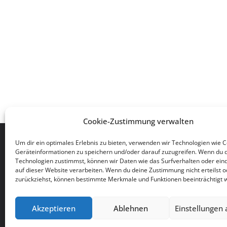
Cookie-Zustimmung verwalten
TSG 1861/03 Eppstein/Ts. e.V.
Um dir ein optimales Erlebnis zu bieten, verwenden wir Technologien wie 
Geräteinformationen zu speichern und/oder darauf zuzugreifen. Wenn du 
Geschäftsstelle
Technologien zustimmst, können wir Daten wie das Surfverhalten oder eind
Auf dem Wingertsberg 2.1
auf dieser Website verarbeiten. Wenn du deine Zustimmung nicht erteilst o
zurückziehst, können bestimmte Merkmale und Funktionen beeinträchtigt 
65817 Eppstein
Akzeptieren
Ablehnen
Einstellungen