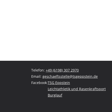
Telefon:
+49 (6198) 307 2970
Email:
geschaeftsstelle@tsgeppstein.de
Facebook:
TSG Eppstein
Leichtathletik und Rasenkraftsport
Burglauf