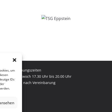
Öffnungszeiten
Cookies, um
diesen
Mittwoch 17.30 Uhr bis 20.00 Uhr
eutige IDs
und nach Vereinbarung
der
werden.
 ansehen