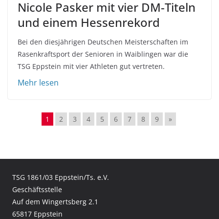
Nicole Pasker mit vier DM-Titeln
und einem Hessenrekord
Bei den diesjährigen Deutschen Meisterschaften im
Rasenkraftsport der Senioren in Waiblingen war die
TSG Eppstein mit vier Athleten gut vertreten.
1
2
3
4
5
6
7
8
9
»
TSG 1861/03 Eppstein/Ts. e.V.
Geschäftsstelle
Auf dem Wingertsberg 2.1
65817 Eppstein