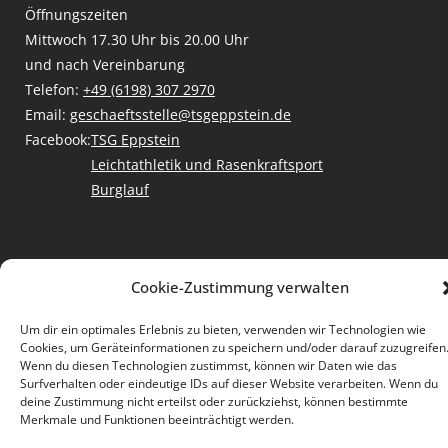
Öffnungszeiten
Mittwoch 17.30 Uhr bis 20.00 Uhr
und nach Vereinbarung
Telefon:
+49 (6198) 307 2970
Email:
geschaeftsstelle@tsgeppstein.de
Facebook:
TSG Eppstein
Leichtathletik und Rasenkraftsport
Burglauf
Copyright © 2026
TSG Eppstein
. Alle Rechte vorbehalten.
Cookie-Zustimmung verwalten
Impressum
|
Datenschutz
Um dir ein optimales Erlebnis zu bieten, verwenden wir Technologien wie
Cookies, um Geräteinformationen zu speichern und/oder darauf zuzugreifen
Wenn du diesen Technologien zustimmst, können wir Daten wie das
Surfverhalten oder eindeutige IDs auf dieser Website verarbeiten. Wenn du
deine Zustimmung nicht erteilst oder zurückziehst, können bestimmte
Merkmale und Funktionen beeinträchtigt werden.