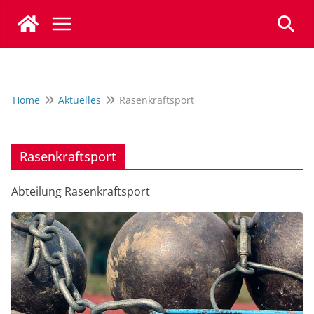
Zum
Inhalt
springen
Home
Aktuelles
Rasenkraftsport
Rasenkraftsport
Abteilung Rasenkraftsport