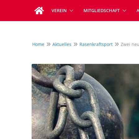
Zum
VEREIN
MITGLIEDSCHAFT
Inhalt
springen
Home
Aktuelles
Rasenkraftsport
Zwei neu