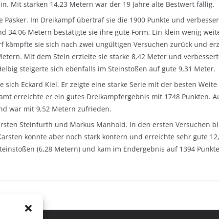
. Mit starken 14,23 Metern war der 19 Jahre alte Bestwert fällig.
le Pasker. Im Dreikampf übertraf sie die 1900 Punkte und verbesse
34,06 Metern bestätigte sie ihre gute Form. Ein klein wenig weite
f kämpfte sie sich nach zwei ungültigen Versuchen zurück und erzi
tern. Mit dem Stein erzielte sie starke 8,42 Meter und verbessert
lbig steigerte sich ebenfalls im Steinstoßen auf gute 9,31 Meter.
e sich Eckard Kiel. Er zeigte eine starke Serie mit der besten Wei
amt erreichte er ein gutes Dreikampfergebnis mit 1748 Punkten. Au
nd war mit 9,52 Metern zufrieden.
Karsten Steinfurth und Markus Manhold. In den ersten Versuchen bl
 Karsten konnte aber noch stark kontern und erreichte sehr gute 
 Steinstoßen (6,28 Metern) und kam im Endergebnis auf 1394 Punkte