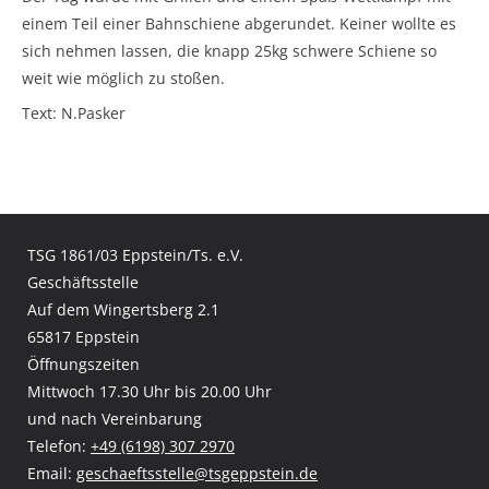
einem Teil einer Bahnschiene abgerundet. Keiner wollte es
sich nehmen lassen, die knapp 25kg schwere Schiene so
weit wie möglich zu stoßen.
Text: N.Pasker
TSG 1861/03 Eppstein/Ts. e.V.
Geschäftsstelle
Auf dem Wingertsberg 2.1
65817 Eppstein
Öffnungszeiten
Mittwoch 17.30 Uhr bis 20.00 Uhr
und nach Vereinbarung
Telefon:
+49 (6198) 307 2970
Email:
geschaeftsstelle@tsgeppstein.de