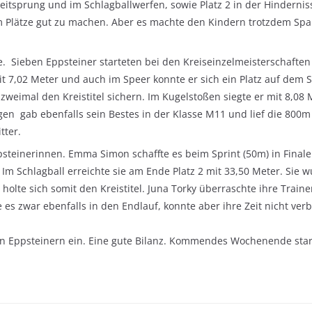
itsprung und im Schlagballwerfen, sowie Platz 2 in der Hindernisst
m Plätze gut zu machen. Aber es machte den Kindern trotzdem Spaß
. Sieben Eppsteiner starteten bei den Kreiseinzelmeisterschaften
it 7,02 Meter und auch im Speer konnte er sich ein Platz auf dem 
zweimal den Kreistitel sichern. Im Kugelstoßen siegte er mit 8,08 
gen gab ebenfalls sein Bestes in der Klasse M11 und lief die 800m
tter.
ppsteinerinnen. Emma Simon schaffte es beim Sprint (50m) in Finale
Im Schlagball erreichte sie am Ende Platz 2 mit 33,50 Meter. Sie w
olte sich somit den Kreistitel. Juna Torky überraschte ihre Trainer
 sie es zwar ebenfalls in den Endlauf, konnte aber ihre Zeit nicht v
en Eppsteinern ein. Eine gute Bilanz. Kommendes Wochenende star