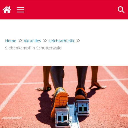
Zum
Inhalt
springen
Home
Aktuelles
Leichtathletik
Siebenkampf in Schutterwald