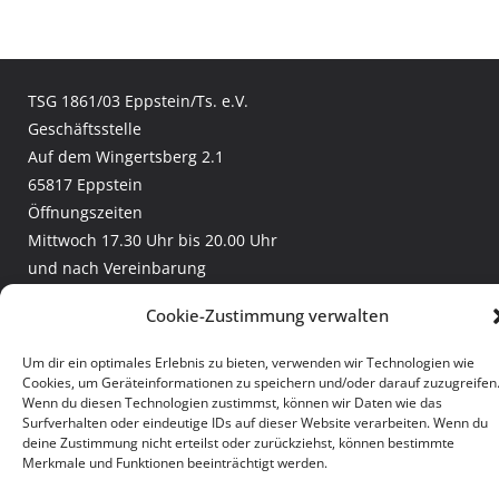
TSG 1861/03 Eppstein/Ts. e.V.
Geschäftsstelle
Auf dem Wingertsberg 2.1
65817 Eppstein
Öffnungszeiten
Mittwoch 17.30 Uhr bis 20.00 Uhr
und nach Vereinbarung
Telefon:
+49 (6198) 307 2970
Cookie-Zustimmung verwalten
Email:
geschaeftsstelle@tsgeppstein.de
Facebook:
TSG Eppstein
Um dir ein optimales Erlebnis zu bieten, verwenden wir Technologien wie
Leichtathletik und Rasenkraftsport
Cookies, um Geräteinformationen zu speichern und/oder darauf zuzugreifen
Wenn du diesen Technologien zustimmst, können wir Daten wie das
Burglauf
Surfverhalten oder eindeutige IDs auf dieser Website verarbeiten. Wenn du
deine Zustimmung nicht erteilst oder zurückziehst, können bestimmte
Merkmale und Funktionen beeinträchtigt werden.
Copyright © 2026
TSG Eppstein
. Alle Rechte vorbehalten.