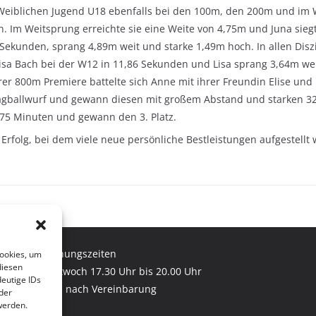
 Weiblichen Jugend U18 ebenfalls bei den 100m, den 200m und im We
 Im Weitsprung erreichte sie eine Weite von 4,75m und Juna siegte
Sekunden, sprang 4,89m weit und starke 1,49m hoch. In allen Diszi
isa Bach bei der W12 in 11,86 Sekunden und Lisa sprang 3,64m we
rer 800m Premiere battelte sich Anne mit ihrer Freundin Elise und
chlagballwurf und gewann diesen mit großem Abstand und starken 3
0,75 Minuten und gewann den 3. Platz.
 Erfolg, bei dem viele neue persönliche Bestleistungen aufgestellt
Öffnungszeiten
Cookies, um
diesen
Mittwoch 17.30 Uhr bis 20.00 Uhr
eutige IDs
und nach Vereinbarung
der
werden.