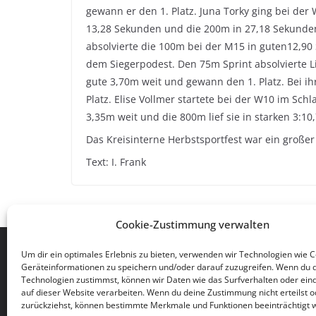
gewann er den 1. Platz. Juna Torky ging bei der
13,28 Sekunden und die 200m in 27,18 Sekunden.
absolvierte die 100m bei der M15 in guten12,90 
dem Siegerpodest. Den 75m Sprint absolvierte L
gute 3,70m weit und gewann den 1. Platz. Bei ih
Platz. Elise Vollmer startete bei der W10 im S
3,35m weit und die 800m lief sie in starken 3:1
Das Kreisinterne Herbstsportfest war ein großer
Text: I. Frank
Cookie-Zustimmung verwalten
TSG 1861/03 Eppstein/Ts. e.V.
Um dir ein optimales Erlebnis zu bieten, verwenden wir Technologien wie 
Geräteinformationen zu speichern und/oder darauf zuzugreifen. Wenn du 
Geschäftsstelle
Technologien zustimmst, können wir Daten wie das Surfverhalten oder eind
Auf dem Wingertsberg 2.1
auf dieser Website verarbeiten. Wenn du deine Zustimmung nicht erteilst o
zurückziehst, können bestimmte Merkmale und Funktionen beeinträchtigt 
65817 Eppstein