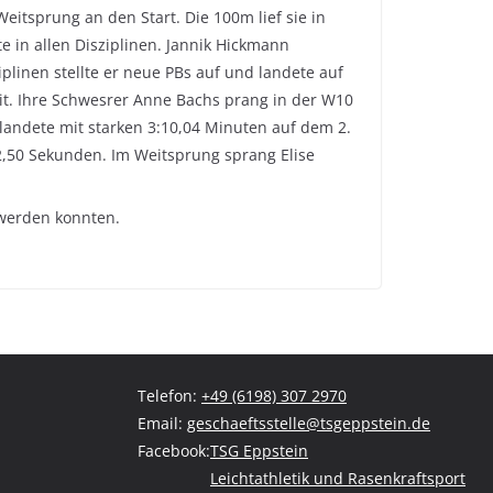
itsprung an den Start. Die 100m lief sie in
 in allen Disziplinen. Jannik Hickmann
plinen stellte er neue PBs auf und landete auf
it. Ihre Schwesrer Anne Bachs prang in der W10
 landete mit starken 3:10,04 Minuten auf dem 2.
2,50 Sekunden. Im Weitsprung sprang Elise
 werden konnten.
Telefon:
+49 (6198) 307 2970
Email:
geschaeftsstelle@tsgeppstein.de
Facebook:
TSG Eppstein
Leichtathletik und Rasenkraftsport