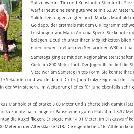
Spitzenwerfer Tim und Konstantin Steinfurth. Sie si
warf erneut eine sehr gute Weite mit 63,97 Metern
Solide Leistungen zeigten auch Markus Manhold 
Goldapp, der erstmals mit dem 6 Kilogramm schwe
Leistungen war Maria Antonia Speck. Sie konnte mi
belegen. Deutlich unter ihren Möglichkeiten blieb
einen neuen Titel bei den Seniorinnen W30 mit n
Samstags ging es mit den Regionalmeisterschaften
Giehl im 800 Meter Lauf. Der Jugendliche lief die S
Vitze war am Samstag in top Form. Sie konnte ihre
3,19 Sekunden und wurde damit Dritte. Juna Troky zeigte auf der La
in der W14 sichern. Im Weitsprung lief es für Juna ebenfalls sehr 
kus Manhold stieß starke 8,60 Meter und sicherte sich damit Pla
Annika konnte nach längerer Pause einen guten Platz 4 mit 8,37 Met
ntag die Kugel fliegen. Er siegte mit 14,01 Meter. Im Diskuswurf k
0 Meter in der Altersklasse U18. Die eigentliche U16- Athletin konn