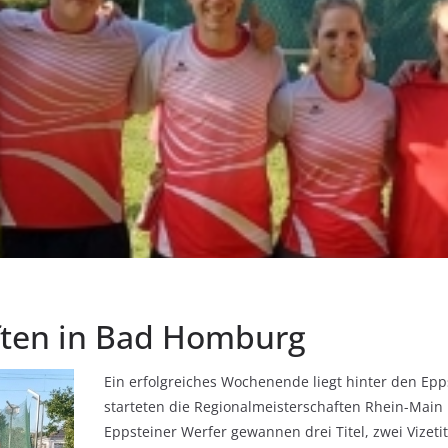
ften in Bad Homburg
Ein erfolgreiches Wochenende liegt hinter den Epp
starteten die Regionalmeisterschaften Rhein-Main
Eppsteiner Werfer gewannen drei Titel, zwei Vizeti