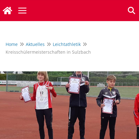
Zum
Inhalt
springen
Home
Aktuelles
Leichtathletik
Kreisschülermeisterschaften in Sulzbach