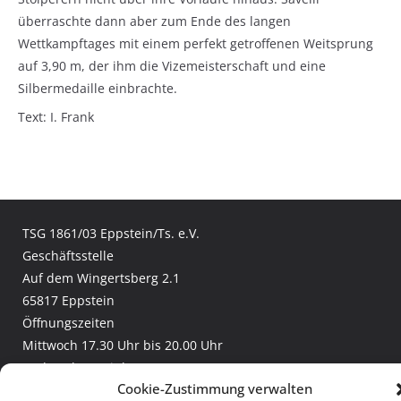
überraschte dann aber zum Ende des langen
Wettkampftages mit einem perfekt getroffenen Weitsprung
auf 3,90 m, der ihm die Vizemeisterschaft und eine
Silbermedaille einbrachte.
Text: I. Frank
TSG 1861/03 Eppstein/Ts. e.V.
Geschäftsstelle
Auf dem Wingertsberg 2.1
65817 Eppstein
Öffnungszeiten
Mittwoch 17.30 Uhr bis 20.00 Uhr
und nach Vereinbarung
Cookie-Zustimmung verwalten
Telefon:
+49 (6198) 307 2970