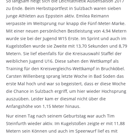
So langsam neigt sich die Leichtathletik Außensaison 2017
zu Ende. Beim Herbstsportfest in Sulzbach waren sieben
junge Athleten aus Eppstein aktiv. Emilea Reimann
verpasste im Weitsprung nur knapp die Fünf-Meter-Marke.
Mit einer neuen persönlichen Bestleistung von 4,94 Metern
wurde sie bei der Jugend W15 Erste. Im Sprint und auch im
Kugelstoßen wurde sie Zweite mit 13,70 Sekunden und 8,79
Metern. Sie lief ebenfalls für die Kreisauswahl Staffel der
weiblichen Jugend U16. Diese sahen den Wettkampf als
Training für den Kreisvergleichs-Wettkampf in Bruchköbel.
Carsten Willenberg sprang letzte Woche in Bad Soden das
erste Mal hoch und war so begeistert, dass er diese Woche
die Chance in Sulzbach ergriff, um hier wieder Hochsprung
auszuüben. Leider kam er diesmal nicht über die
Anfangshöhe von 1,15 Meter hinaus.
Nur einen Tag nach seinem Geburtstag war auch Tim
Steinfurth wieder aktiv. Im Kugelstoßen zeigte er mit 11,88
Metern sein Können und auch im Speerwurf lief es mit