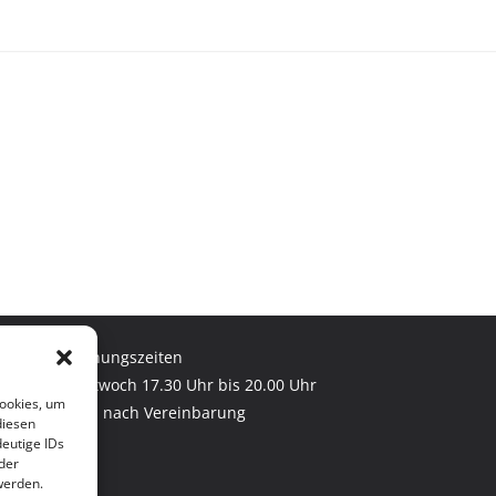
Öffnungszeiten
Mittwoch 17.30 Uhr bis 20.00 Uhr
Cookies, um
und nach Vereinbarung
diesen
eutige IDs
der
werden.