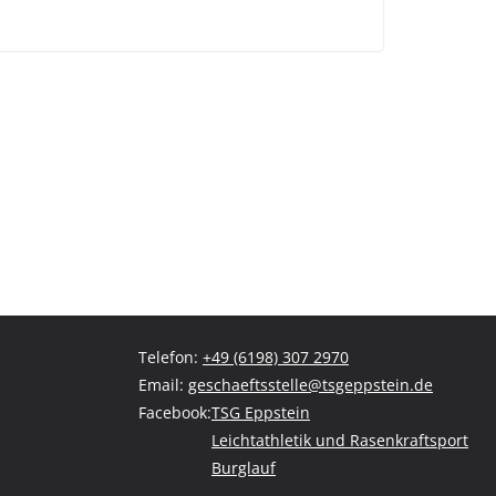
Telefon:
+49 (6198) 307 2970
Email:
geschaeftsstelle@tsgeppstein.de
Facebook:
TSG Eppstein
Leichtathletik und Rasenkraftsport
Burglauf