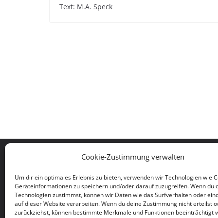
Text: M.A. Speck
Cookie-Zustimmung verwalten
TSG 1861/03 Eppstein/Ts. e.V.
Geschäftsstelle
Um dir ein optimales Erlebnis zu bieten, verwenden wir Technologien wie 
Auf dem Wingertsberg 2.1
Geräteinformationen zu speichern und/oder darauf zuzugreifen. Wenn du 
65817 Eppstein
Technologien zustimmst, können wir Daten wie das Surfverhalten oder eind
auf dieser Website verarbeiten. Wenn du deine Zustimmung nicht erteilst o
zurückziehst, können bestimmte Merkmale und Funktionen beeinträchtigt 