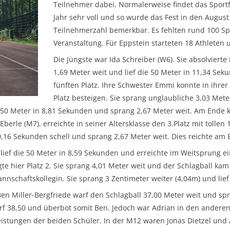
Teilnehmer dabei. Normalerweise findet das Sportf
Jahr sehr voll und so wurde das Fest in den August
Teilnehmerzahl bemerkbar. Es fehlten rund 100 Sp
Veranstaltung. Für Eppstein starteten 18 Athleten 
Die Jüngste war Ida Schreiber (W6). Sie absolviert
1,69 Meter weit und lief die 50 Meter in 11,34 Sek
fünften Platz. Ihre Schwester Emmi konnte in ihrer
Platz besteigen. Sie sprang unglaubliche 3,03 Mete
die 50 Meter in 8,81 Sekunden und sprang 2,67 Meter weit. Am Ende
 Eberle (M7), erreichte in seiner Altersklasse den 3.Platz mit toll
0,16 Sekunden schell und sprang 2,67 Meter weit. Dies reichte am E
e lief die 50 Meter in 8,59 Sekunden und erreichte im Weitsprung e
te hier Platz 2. Sie sprang 4,01 Meter weit und der Schlagball kam 
 Mannschaftskollegin. Sie sprang 3 Zentimeter weiter (4,04m) und li
en Miller-Bergfriede warf den Schlagball 37,00 Meter weit und spr
rf 38,50 und überbot somit Ben. Jedoch war Adrian in den anderen
istungen der beiden Schüler. In der M12 waren Jonas Dietzel und A