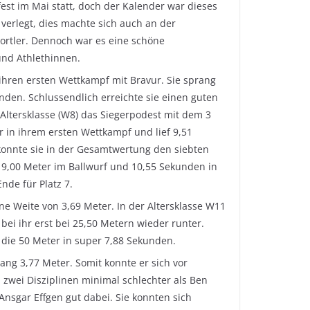
est im Mai statt, doch der Kalender war dieses
 verlegt, dies machte sich auch an der
ortler. Dennoch war es eine schöne
und Athlethinnen.
e ihren ersten Wettkampf mit Bravur. Sie sprang
unden. Schlussendlich erreichte sie einen guten
 Altersklasse (W8) das Siegerpodest mit dem 3
r in ihrem ersten Wettkampf und lief 9,51
 konnte sie in der Gesamtwertung den siebten
en 19,00 Meter im Ballwurf und 10,55 Sekunden in
nde für Platz 7.
ine Weite von 3,69 Meter. In der Altersklasse W11
bei ihr erst bei 25,50 Metern wieder runter.
ef die 50 Meter in super 7,88 Sekunden.
ang 3,77 Meter. Somit konnte er sich vor
 zwei Disziplinen minimal schlechter als Ben
nsgar Effgen gut dabei. Sie konnten sich