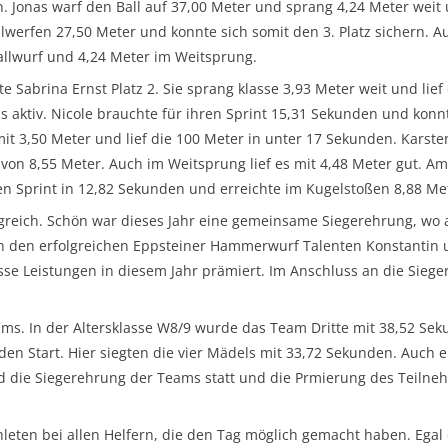
. Jonas warf den Ball auf 37,00 Meter und sprang 4,24 Meter weit u
lwerfen 27,50 Meter und konnte sich somit den 3. Platz sichern. 
Ballwurf und 4,24 Meter im Weitsprung.
te Sabrina Ernst Platz 2. Sie sprang klasse 3,93 Meter weit und lie
s aktiv. Nicole brauchte für ihren Sprint 15,31 Sekunden und konn
it 3,50 Meter und lief die 100 Meter in unter 17 Sekunden. Karste
 von 8,55 Meter. Auch im Weitsprung lief es mit 4,48 Meter gut. Am
n Sprint in 12,82 Sekunden und erreichte im Kugelstoßen 8,88 Mete
olgreich. Schön war dieses Jahr eine gemeinsame Siegerehrung, w
on den erfolgreichen Eppsteiner Hammerwurf Talenten Konstantin
se Leistungen in diesem Jahr prämiert. Im Anschluss an die Siegere
eams. In der Altersklasse W8/9 wurde das Team Dritte mit 38,52 Se
den Start. Hier siegten die vier Mädels mit 33,72 Sekunden. Auch e
and die Siegerehrung der Teams statt und die Prmierung des Teilne
leten bei allen Helfern, die den Tag möglich gemacht haben. Egal