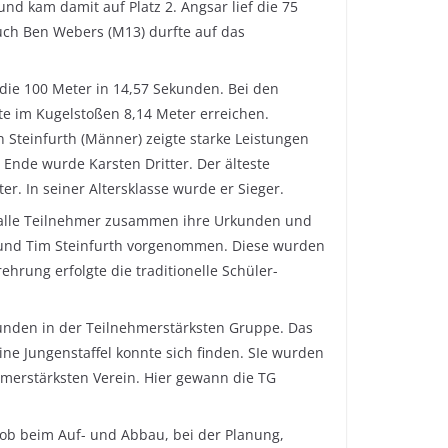
nd kam damit auf Platz 2. Angsar lief die 75
Auch Ben Webers (M13) durfte auf das
f die 100 Meter in 14,57 Sekunden. Bei den
te im Kugelstoßen 8,14 Meter erreichen.
n Steinfurth (Männer) zeigte starke Leistungen
 Ende wurde Karsten Dritter. Der älteste
r. In seiner Altersklasse wurde er Sieger.
o alle Teilnehmer zusammen ihre Urkunden und
 und Tim Steinfurth vorgenommen. Diese wurden
hrung erfolgte die traditionelle Schüler-
kunden in der Teilnehmerstärksten Gruppe. Das
ine Jungenstaffel konnte sich finden. SIe wurden
hmerstärksten Verein. Hier gewann die TG
 ob beim Auf- und Abbau, bei der Planung,