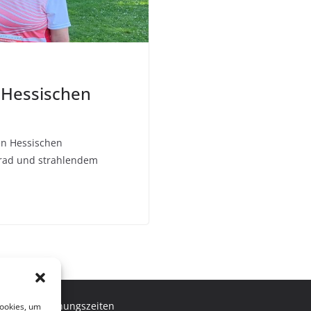
 Hessischen
en Hessischen
Grad und strahlendem
Öffnungszeiten
Cookies, um