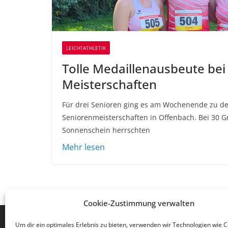
LEICHTATHLETIK
Tolle Medaillenausbeute bei
Meisterschaften
Für drei Senioren ging es am Wochenende zu d
Seniorenmeisterschaften in Offenbach. Bei 30 
Sonnenschein herrschten
Cookie-Zustimmung verwalten
TSG 1861/03 Eppstein/Ts. e.V.
Um dir ein optimales Erlebnis zu bieten, verwenden wir Technologien wie 