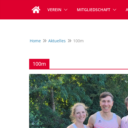
Zum
VEREIN
MITGLIEDSCHAFT
Inhalt
springen
Home
Aktuelles
100m
100m