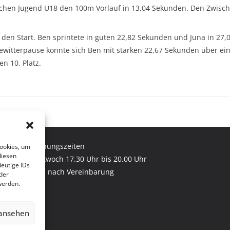
blichen Jugend U18 den 100m Vorlauf in 13,04 Sekunden. Den Zwisch
en Start. Ben sprintete in guten 22,82 Sekunden und Juna in 27,
Gewitterpause konnte sich Ben mit starken 22,67 Sekunden über ein
en 10. Platz.
Öffnungszeiten
Cookies, um
diesen
Mittwoch 17.30 Uhr bis 20.00 Uhr
eutige IDs
und nach Vereinbarung
der
werden.
 ansehen