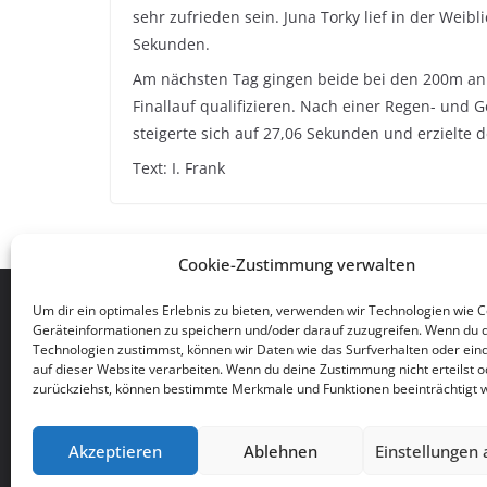
sehr zufrieden sein. Juna Torky lief in der Wei
Sekunden.
Am nächsten Tag gingen beide bei den 200m an d
Finallauf qualifizieren. Nach einer Regen- und 
steigerte sich auf 27,06 Sekunden und erzielte d
Text: I. Frank
Cookie-Zustimmung verwalten
TSG 1861/03 Eppstein/Ts. e.V.
Um dir ein optimales Erlebnis zu bieten, verwenden wir Technologien wie 
Geräteinformationen zu speichern und/oder darauf zuzugreifen. Wenn du 
Geschäftsstelle
Technologien zustimmst, können wir Daten wie das Surfverhalten oder eind
Auf dem Wingertsberg 2.1
auf dieser Website verarbeiten. Wenn du deine Zustimmung nicht erteilst o
zurückziehst, können bestimmte Merkmale und Funktionen beeinträchtigt 
65817 Eppstein
Akzeptieren
Ablehnen
Einstellungen