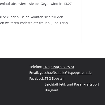
enlauf absolvierte sie bei Gegenwind in 13,27
08 Sekunden. Beide konnten sich für den
en weiteren Podestplatz freuen. Juna Torky
Telefon:
+49 (6198) 307 2970
Email:
geschaeftsstelle@tsgeppstein.de
Facebook:
TSG Eppstein
Leichtathletik und Rasenkraftsport
Burglauf