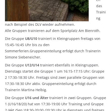
das
Traini
ng
nach Beispiel des DLV wieder aufnehmen.
Alle Gruppen trainieren auf dem Sportplatz Am Bienroth.
Die Gruppe
U8/U10
trainiert in Kleingruppen freitags von
15:45-16:45 Uhr bis zu den
Sommerferien.Gruppeneinteilung erfolgt durch Trainerin
Simone Siebeneicher.
Die Gruppe
U12/U14
trainiert ebenfalls in Kleingruppen.
Dienstags startet die Gruppe 1 um 16:15-17:15 Uhr; Gruppe
2 17:30-18:30 Uhr. Freitags sind zwei parallele Gruppen von
17:30-18:30 Uhr aktiv. Gruppeneinteilung erfolgt durch
Trainerin Martina Helbig.
Die Gruppe
U16 und Älter
trainiert in zwei Gruppen. Gruppe
1 (U16/18/20) hat von 17:30-19:00 Uhr Training und Gruppe
2 (Akt./Sen.)18:30-20:00 /20:30 Uhr je dienstags und freitags.