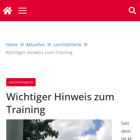
Zum
Inhalt
springen
Home
Aktuelles
Leichtathletik
Wichtiger Hinweis zum Training
LEICHTATHLETIK
Wichtiger Hinweis zum
Training
Seit
dem
09.M