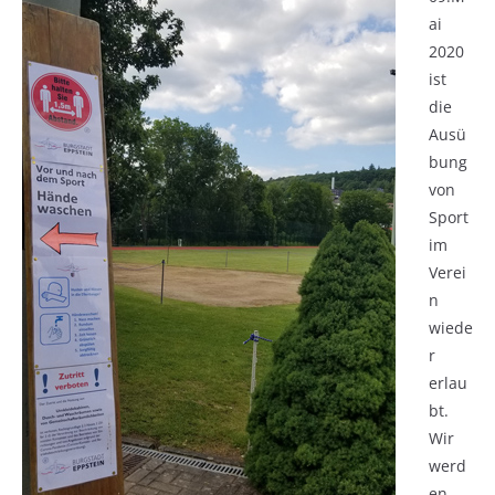
ai
2020
ist
die
Ausü
bung
von
Sport
im
Verei
n
wiede
r
erlau
bt.
Wir
werd
en