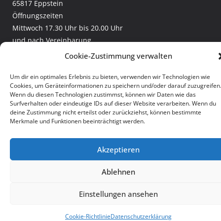
65817 Eppstein
Öffnungszeiten
Mittwoch 17.30 Uhr bis 20.00 Uhr
und nach Vereinbarung
Telefon:
+49 (6198) 307 2970
Cookie-Zustimmung verwalten
Email:
geschaeftsstelle@tsgeppstein.de
Um dir ein optimales Erlebnis zu bieten, verwenden wir Technologien wie
Facebook:
TSG Eppstein
Cookies, um Geräteinformationen zu speichern und/oder darauf zuzugreifen
Leichtathletik und Rasenkraftsport
Wenn du diesen Technologien zustimmst, können wir Daten wie das
Burglauf
Surfverhalten oder eindeutige IDs auf dieser Website verarbeiten. Wenn du
deine Zustimmung nicht erteilst oder zurückziehst, können bestimmte
Merkmale und Funktionen beeinträchtigt werden.
Copyright © 2026
TSG Eppstein
. Alle Rechte vorbehalten.
Akzeptieren
Impressum
|
Datenschutz
Ablehnen
Einstellungen ansehen
Cookie-Richtlinie
Datenschutzerklärung