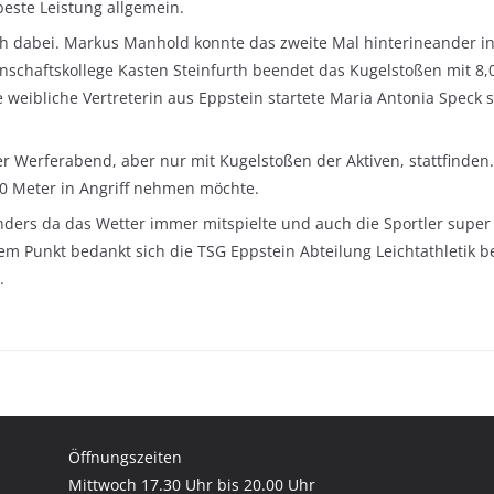
beste Leistung allgemein.
ch dabei. Markus Manhold konnte das zweite Mal hinterineander i
nschaftskollege Kasten Steinfurth beendet das Kugelstoßen mit 8,
ge weibliche Vertreterin aus Eppstein startete Maria Antonia Speck
r Werferabend, aber nur mit Kugelstoßen der Aktiven, stattfinden. 
 20 Meter in Angriff nehmen möchte.
ders da das Wetter immer mitspielte und auch die Sportler super 
Punkt bedankt sich die TSG Eppstein Abteilung Leichtathletik bei
n.
Öffnungszeiten
Mittwoch 17.30 Uhr bis 20.00 Uhr