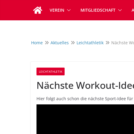
Zum
VEREIN
MITGLIEDSCHAFT
Inhalt
springen
Home
Aktuelles
Leichtathletik
Nächste Wo
LEICHTATHLETIK
Nächste Workout-Ide
Hier folgt auch schon die nächste Sport-Idee fü