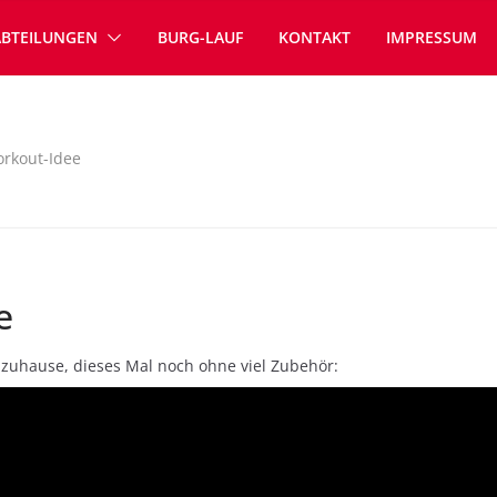
ABTEILUNGEN
BURG-LAUF
KONTAKT
IMPRESSUM
rkout-Idee
e
r zuhause, dieses Mal noch ohne viel Zubehör: