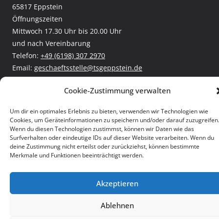
65817 Eppstein
Öffnungszeiten
Mittwoch 17.30 Uhr bis 20.00 Uhr
und nach Vereinbarung
Telefon:
+49 (6198) 307 2970
Email:
geschaeftsstelle@tsgeppstein.de
Facebook:
TSG Eppstein
Cookie-Zustimmung verwalten
Leichtathletik und Rasenkraftsport
Burglauf
Um dir ein optimales Erlebnis zu bieten, verwenden wir Technologien wie
Cookies, um Geräteinformationen zu speichern und/oder darauf zuzugreifen
Wenn du diesen Technologien zustimmst, können wir Daten wie das
Surfverhalten oder eindeutige IDs auf dieser Website verarbeiten. Wenn du
Copyright © 2026
TSG Eppstein
. Alle Rechte vorbehalten.
deine Zustimmung nicht erteilst oder zurückziehst, können bestimmte
Impressum
|
Datenschutz
Merkmale und Funktionen beeinträchtigt werden.
Akzeptieren
Ablehnen