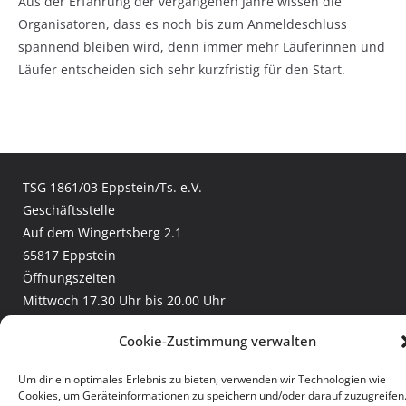
Aus der Erfahrung der vergangenen Jahre wissen die
Organisatoren, dass es noch bis zum Anmeldeschluss
spannend bleiben wird, denn immer mehr Läuferinnen und
Läufer entscheiden sich sehr kurzfristig für den Start.
TSG 1861/03 Eppstein/Ts. e.V.
Geschäftsstelle
Auf dem Wingertsberg 2.1
65817 Eppstein
Öffnungszeiten
Mittwoch 17.30 Uhr bis 20.00 Uhr
und nach Vereinbarung
Cookie-Zustimmung verwalten
Telefon:
+49 (6198) 307 2970
Email:
geschaeftsstelle@tsgeppstein.de
Um dir ein optimales Erlebnis zu bieten, verwenden wir Technologien wie
Facebook:
TSG Eppstein
Cookies, um Geräteinformationen zu speichern und/oder darauf zuzugreifen