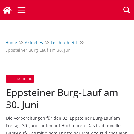
Zum
Inhalt
springen
Home
Aktuelles
Leichtathletik
Eppsteiner Burg-Lauf am 30. Juni
LEICHTATHLETIK
Eppsteiner Burg-Lauf am
30. Juni
Die Vorbereitungen für den 32. Eppsteiner Burg-Lauf am
Freitag, 30. Juni, laufen auf Hochtouren. Das traditionelle
Burg-Lauf-Glas mit einem Eppsteiner Motiv zeigt dieses Jahr