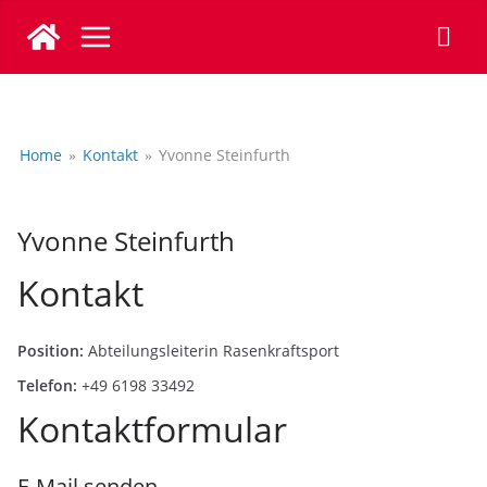
Zum
Inhalt
springen
Home
Kontakt
Yvonne Steinfurth
Yvonne Steinfurth
Kontakt
Position:
Abteilungsleiterin Rasenkraftsport
Telefon:
+49 6198 33492
Kontaktformular
E-Mail senden