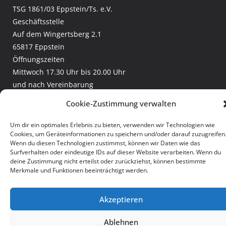
TSG 1861/03 Eppstein/Ts. e.V.
Geschäftsstelle
Auf dem Wingertsberg 2.1
65817 Eppstein
Öffnungszeiten
Mittwoch 17.30 Uhr bis 20.00 Uhr
und nach Vereinbarung
Telefon:
+49 (6198) 307 2970
Cookie-Zustimmung verwalten
Email:
geschaeftsstelle@tsgeppstein.de
Facebook:
TSG Eppstein
Um dir ein optimales Erlebnis zu bieten, verwenden wir Technologien wie
Cookies, um Geräteinformationen zu speichern und/oder darauf zuzugreifen
Leichtathletik und Rasenkraftsport
Wenn du diesen Technologien zustimmst, können wir Daten wie das
Burglauf
Surfverhalten oder eindeutige IDs auf dieser Website verarbeiten. Wenn du
deine Zustimmung nicht erteilst oder zurückziehst, können bestimmte
Merkmale und Funktionen beeinträchtigt werden.
Copyright © 2026
TSG Eppstein
. Alle Rechte vorbehalten.
Impressum
|
Datenschutz
Akzeptieren
Ablehnen